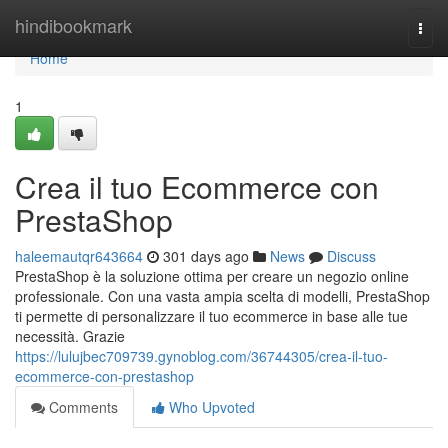
Home
hindibookmark
Togg
navi
Home
1
Crea il tuo Ecommerce con
PrestaShop
haleemautqr643664
301 days ago
News
Discuss
PrestaShop è la soluzione ottima per creare un negozio online
professionale. Con una vasta ampia scelta di modelli, PrestaShop
ti permette di personalizzare il tuo ecommerce in base alle tue
necessità. Grazie
https://lulujbec709739.gynoblog.com/36744305/crea-il-tuo-
ecommerce-con-prestashop
Comments
Who Upvoted