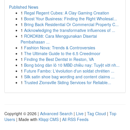
Published News
1
Regal Regent Cubes: A Clay Gaming Creation
1
Boost Your Business: Finding the Right Wholesal...
1
Bring Back Residential Or Commercial Property C...
1
Acknowledging the transformative influences of ...
1
ROKOK88: Cara Menggunakan Disertai
Pembahasan ...
1
Fashion Nova: Trends & Controversies
1
The Ultimate Guide to the 6.5 Creedmoor
1
Finding the Best Dentist in Reston, VA
1
Bong bóng dàn lô 10 MBĐ chiều nay: Tuyệt vời nh...
1
Future Fambo: L'évolution d'un soldat chrétien ...
1
Silk satin shoe bag wording and content claims ...
1
Trusted Zionsville Siding Services for Reliable...
Copyright © 2026 |
Advanced Search
|
Live
|
Tag Cloud
|
Top
Users
| Made with
Kliqqi CMS
|
All RSS Feeds