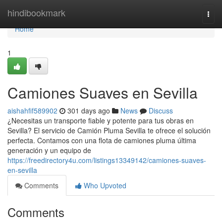
Home
hindibookmark
Togg
navi
Home
1
Camiones Suaves en Sevilla
aishahfif589902
301 days ago
News
Discuss
¿Necesitas un transporte fiable y potente para tus obras en
Sevilla? El servicio de Camión Pluma Sevilla te ofrece el solución
perfecta. Contamos con una flota de camiones pluma última
generación y un equipo de
https://freedirectory4u.com/listings13349142/camiones-suaves-
en-sevilla
Comments
Who Upvoted
Comments