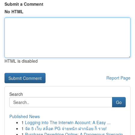
Submit a Comment
No HTML
HTML is disabled
Report Page
Search
Go
Published News
1
Logging into The Interwin Account: A Easy ...
1
จัด 5 เว็บ สล็อต PG จ่ายหนัก ฝากน้อย ก็ รวย!
1
Purchase Dexedrine Online: A Dangerous Scenario