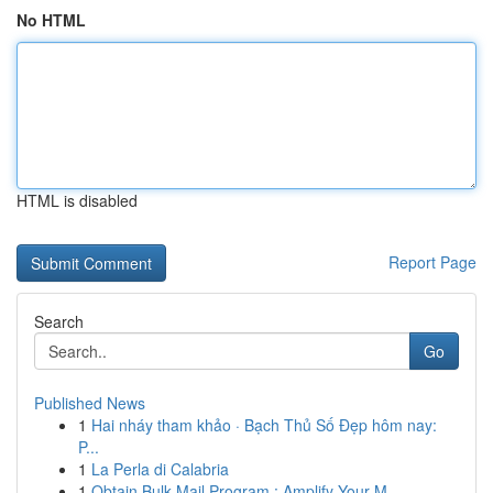
No HTML
HTML is disabled
Report Page
Search
Go
Published News
1
Hai nháy tham khảo · Bạch Thủ Số Đẹp hôm nay:
P...
1
La Perla di Calabria
1
Obtain Bulk Mail Program : Amplify Your M...