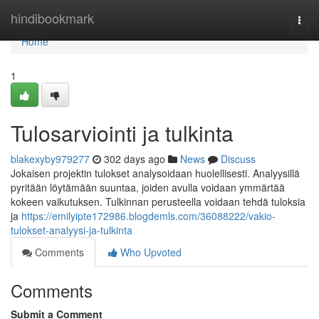
Home
hindibookmark
Togg
navi
Home
1
Tulosarviointi ja tulkinta
blakexyby979277
302 days ago
News
Discuss
Jokaisen projektin tulokset analysoidaan huolellisesti. Analyysillä
pyritään löytämään suuntaa, joiden avulla voidaan ymmärtää
kokeen vaikutuksen. Tulkinnan perusteella voidaan tehdä tuloksia
ja
https://emilyipte172986.blogdemls.com/36088222/vakio-
tulokset-analyysi-ja-tulkinta
Comments
Who Upvoted
Comments
Submit a Comment