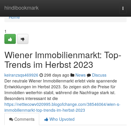
Home
hindibookmark
Togg
navi
Home
1
Wiener Immobilienmarkt: Top-
Trends im Herbst 2023
keiranzsqs469926
298 days ago
News
Discuss
Der neutrale Wiener Immobilienmarkt erlebt viele spannende
Entwicklungen im Herbst 2023. So zeigen sich die Preise für
Immobilien weiterhin stabil, während die Nachfrage stark ist.
Besonders interessant ist die
https://nettiecowv020995.blogofchange.com/38546064/wien-s-
immobilienmarkt-top-trends-im-herbst-2023
Comments
Who Upvoted