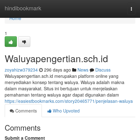
Home
hindibookmark
Togg
navi
Home
1
Waluyapengertian.sch.id
zoyahizw379234
296 days ago
News
Discuss
Waluyapengertian.sch.id merupakan platform online yang
menyediakan konsep tentang waluya. Waluya adalah makna
dalam masyarakat. Situs ini bertujuan untuk menjelaskan
pemahaman tentang waluya agar dapat digunakan dalam
https://easiestbookmarks.com/story20465771/penjelasan-waluya
Comments
Who Upvoted
Comments
Submit a Comment