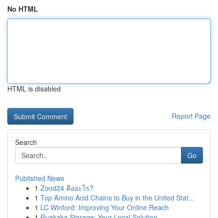
No HTML
HTML is disabled
Report Page
Search
Go
Published News
1
Zood24 คืออะไร?
1
Top Amino Acid Chains to Buy in the United Stat...
1
LC Winford: Improving Your Online Reach
1
Ruakaka Storage: Your Local Solution