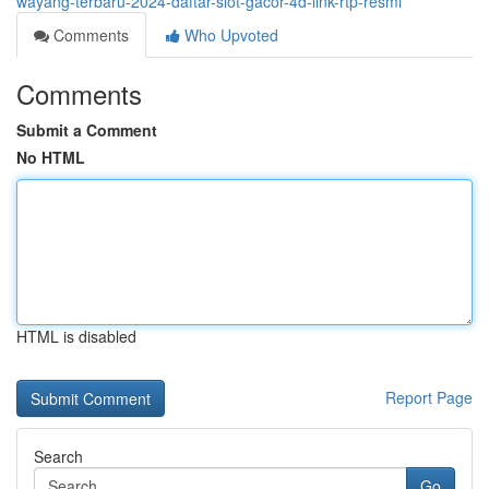
wayang-terbaru-2024-daftar-slot-gacor-4d-link-rtp-resmi
Comments
Who Upvoted
Comments
Submit a Comment
No HTML
HTML is disabled
Report Page
Search
Go