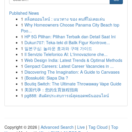
Published News
1
สล็อตออนไลน์ : แนวทาง ของ คนที่ไม่เคยเล่น
1
Why Homeowners Choose Panama City Beach top
Poo...
1
HP 5G Pilihan: Pilihan Terbaik dan Detail Saat Ini
1
Dukun707: Teka-teki di Balik Figur Kontrove...
1
일본구심: 놀라운 효과와 구매 가이드
1
Il Servizio Telefonico AI: L'Innovazione che...
1
Web Design India: Latest Trends & Optimal Methods
1
Genpact Careers: Latest Career Vacancies in ...
1
Discovering The Imagination: A Guide to Canvases
1
{Bossku66: Siapa Dia ?
1
Boutiq Switch: The Ultimate Throwaway Vape Guide
1
美国代孕：您的生育旅程指南
1
pg888: สัมผัสประสบการณ์สุดยอดพนันออนไลน์
Copyright © 2026 |
Advanced Search
|
Live
|
Tag Cloud
|
Top