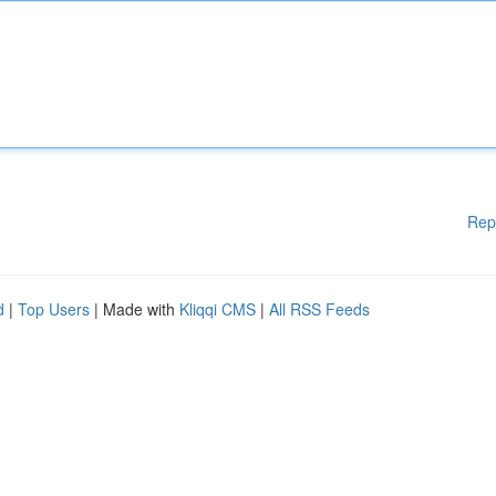
Rep
d
|
Top Users
| Made with
Kliqqi CMS
|
All RSS Feeds