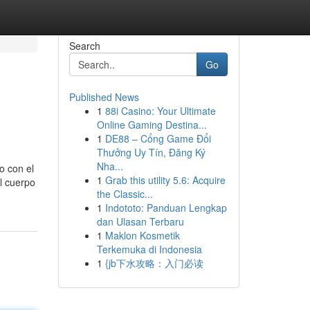
Search
Go
Published News
1
88i Casino: Your Ultimate
Online Gaming Destina...
1
DE88 – Cổng Game Đổi
Thưởng Uy Tín, Đăng Ký
Nha...
o con el
1
Grab this utility 5.6: Acquire
el cuerpo
the Classic...
1
Indototo: Panduan Lengkap
dan Ulasan Terbaru
1
Maklon Kosmetik
Terkemuka di Indonesia
1
{jb下水攻略：入门必读