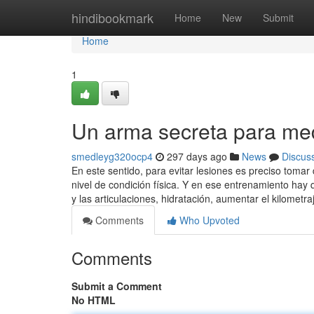
Home
hindibookmark
Home
New
Submit
Home
1
Un arma secreta para me
smedleyg320ocp4
297 days ago
News
Discus
En este sentido, para evitar lesiones es preciso toma
nivel de condición física. Y en ese entrenamiento hay 
y las articulaciones, hidratación, aumentar el kilomet
Comments
Who Upvoted
Comments
Submit a Comment
No HTML