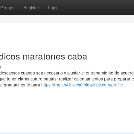
Groups
Register
Login
dicos maratones caba
s
r descansos cuando sea necesario y ajustar el entrenamiento de acuerd
que tener claras cuatro pautas: realizar calentamientos para preparar 
raje gradualmente para
https://frankh421qes6.blog-kids.com/profile