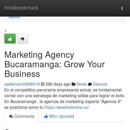
Home
hindibookmark
Togg
navi
Home
1
Marketing Agency
Bucaramanga: Grow Your
Business
aadamsvnh898018
296 days ago
News
Discuss
En el competitivo panorama empresarial actual, es fundamental
contar con una estrategia de marketing sólida para lograr el éxito.
En Bucaramanga , la agencia de marketing experta "Agencia X"
se posiciona como tu
https://www.kolectiva.co/
Comments
Who Upvoted