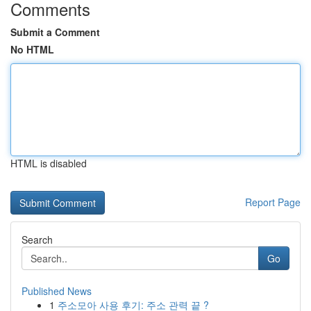
Comments
Submit a Comment
No HTML
HTML is disabled
Report Page
Search
Go
Published News
1
주소모아 사용 후기: 주소 관력 끝 ?