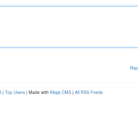
Rep
d
|
Top Users
| Made with
Kliqqi CMS
|
All RSS Feeds