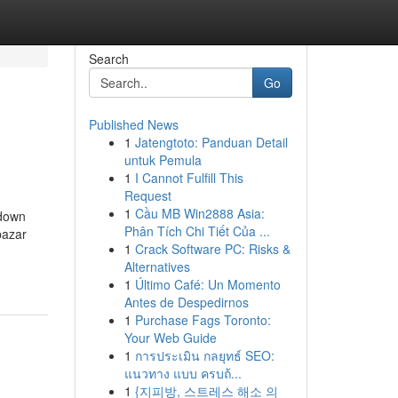
Search
Go
Published News
1
Jatengtoto: Panduan Detail
untuk Pemula
1
I Cannot Fulfill This
Request
1
Cầu MB Win2888 Asia:
kdown
Phân Tích Chi Tiết Của ...
bazar
1
Crack Software PC: Risks &
Alternatives
1
Último Café: Un Momento
Antes de Despedirnos
1
Purchase Fags Toronto:
Your Web Guide
1
การประเมิน กลยุทธ์ SEO:
แนวทาง แบบ ครบถ้...
1
{지피방, 스트레스 해소 의