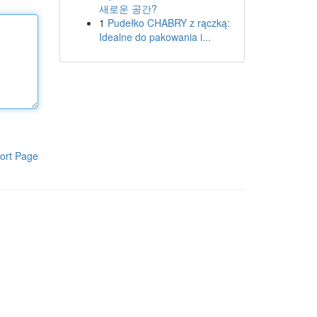
새로운 공간?
1
Pudełko CHABRY z rączką:
Idealne do pakowania i...
ort Page