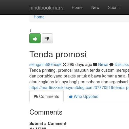
Home
hindibookmark
Home
New
Submit
Home
1
Tenda promosi
seingalm589ncq6
295 days ago
News
Discuss
Tenda printing, promosi maupun tenda custom merup
dan portable yang praktis untuk dibawa kemana saja. 
atau kegiatan lainnya bagi perusahaan dan organisas
https://martinzzxsk.buyoutblog.com/37870519/tenda-
Comments
Who Upvoted
Comments
Submit a Comment