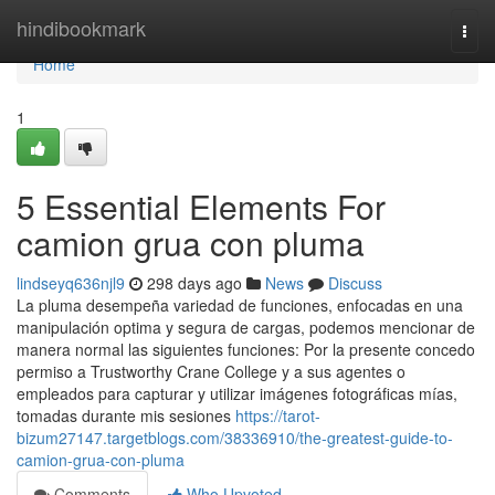
Home
hindibookmark
Togg
navi
Home
1
5 Essential Elements For
camion grua con pluma
lindseyq636njl9
298 days ago
News
Discuss
La pluma desempeña variedad de funciones, enfocadas en una
manipulación optima y segura de cargas, podemos mencionar de
manera normal las siguientes funciones: Por la presente concedo
permiso a Trustworthy Crane College y a sus agentes o
empleados para capturar y utilizar imágenes fotográficas mías,
tomadas durante mis sesiones
https://tarot-
bizum27147.targetblogs.com/38336910/the-greatest-guide-to-
camion-grua-con-pluma
Comments
Who Upvoted