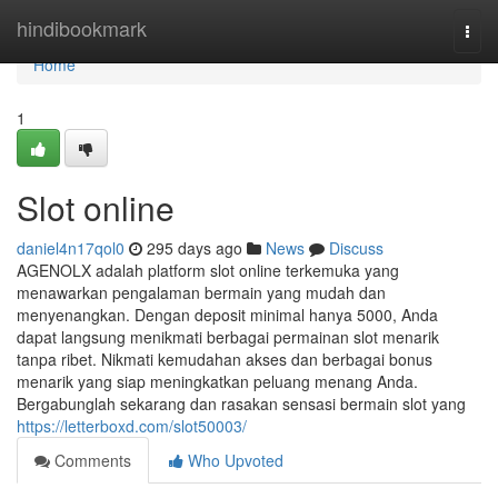
Home
hindibookmark
Togg
navi
Home
1
Slot online
daniel4n17qol0
295 days ago
News
Discuss
AGENOLX adalah platform slot online terkemuka yang
menawarkan pengalaman bermain yang mudah dan
menyenangkan. Dengan deposit minimal hanya 5000, Anda
dapat langsung menikmati berbagai permainan slot menarik
tanpa ribet. Nikmati kemudahan akses dan berbagai bonus
menarik yang siap meningkatkan peluang menang Anda.
Bergabunglah sekarang dan rasakan sensasi bermain slot yang
https://letterboxd.com/slot50003/
Comments
Who Upvoted