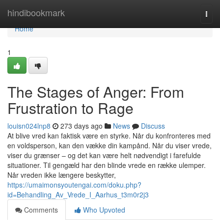
Home
hindibookmark
Togg
navi
Home
1
The Stages of Anger: From
Frustration to Rage
louisn024lnp8
273 days ago
News
Discuss
At blive vred kan faktisk være en styrke. Når du konfronteres med
en voldsperson, kan den vække din kampånd. Når du viser vrede,
viser du grænser – og det kan være helt nødvendigt i farefulde
situationer. Til gengæld har den blinde vrede en række ulemper.
Når vreden ikke længere beskytter,
https://umaimonsyoutengai.com/doku.php?
id=Behandling_Av_Vrede_I_Aarhus_t3m0r2j3
Comments
Who Upvoted