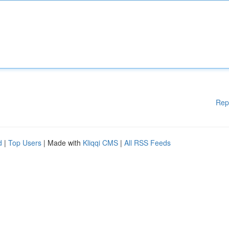
Rep
d
|
Top Users
| Made with
Kliqqi CMS
|
All RSS Feeds