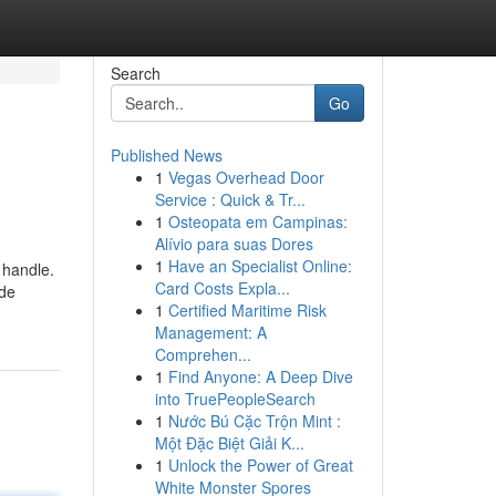
Search
Go
Published News
1
Vegas Overhead Door
Service : Quick & Tr...
1
Osteopata em Campinas:
Alívio para suas Dores
1
Have an Specialist Online:
 handle.
Card Costs Expla...
ede
1
Certified Maritime Risk
Management: A
Comprehen...
1
Find Anyone: A Deep Dive
into TruePeopleSearch
1
Nước Bú Cặc Trộn Mint :
Một Đặc Biệt Giải K...
1
Unlock the Power of Great
White Monster Spores