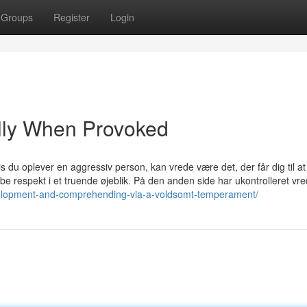
Groups
Register
Login
lly When Provoked
is du oplever en aggressiv person, kan vrede være det, der får dig til at
kabe respekt i et truende øjeblik. På den anden side har ukontrolleret vr
evelopment-and-comprehending-via-a-voldsomt-temperament/