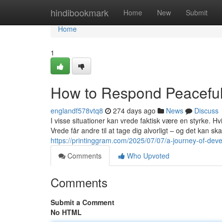
Home
hindibookmark
Home
New
Submit
Home
1
How to Respond Peacefu
englandf578vtq8
274 days ago
News
Discuss
I visse situationer kan vrede faktisk være en styrke. Hv
Vrede får andre til at tage dig alvorligt – og det kan s
https://printinggram.com/2025/07/07/a-journey-of-d
Comments
Who Upvoted
Comments
Submit a Comment
No HTML