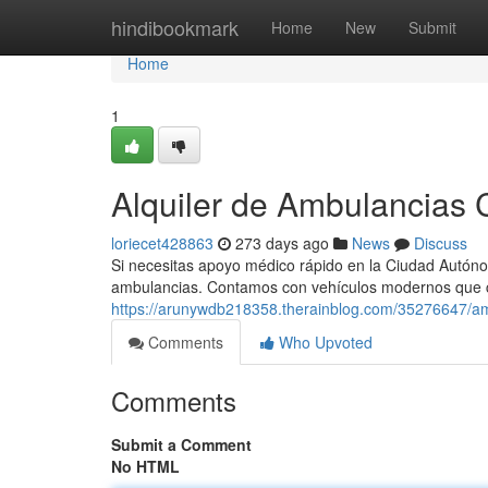
Home
hindibookmark
Home
New
Submit
Home
1
Alquiler de Ambulancias C
loriecet428863
273 days ago
News
Discuss
Si necesitas apoyo médico rápido en la Ciudad Autónom
ambulancias. Contamos con vehículos modernos que 
https://arunywdb218358.therainblog.com/35276647/am
Comments
Who Upvoted
Comments
Submit a Comment
No HTML