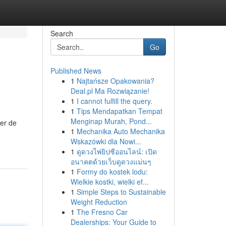
Search
Go
Published News
1
Najtańsze Opakowania?
Deal.pl Ma Rozwiązanie!
1
I cannot fulfill the query.
1
Tips Mendapatkan Tempat
Menginap Murah, Pond...
ler de
1
Mechanika Auto Mechanika
Wskazówki dla Nowi...
1
ดูดวงไพ่ยิปซีออนไลน์: เปิด
อนาคตด้วยเว็บดูดวงแม่นๆ
1
Formy do kostek lodu:
Wielkie kostki, wielki ef...
1
Simple Steps to Sustainable
Weight Reduction
1
The Fresno Car
Dealerships: Your Guide to