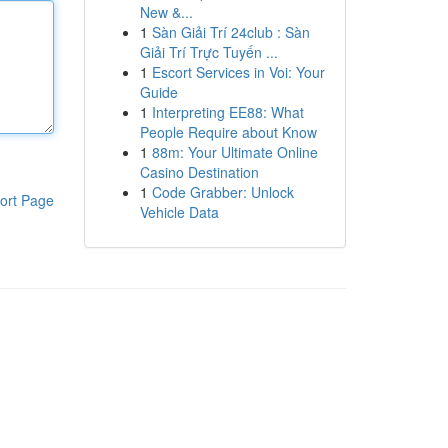
New &...
1
Sàn Giải Trí 24club : Sàn
Giải Trí Trực Tuyến ...
1
Escort Services in Voi: Your
Guide
1
Interpreting EE88: What
People Require about Know
1
88m: Your Ultimate Online
Casino Destination
1
Code Grabber: Unlock
ort Page
Vehicle Data