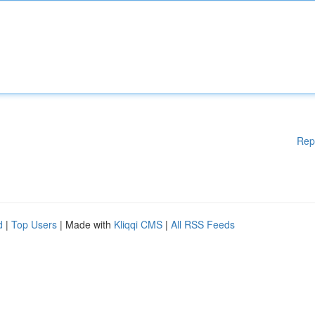
Rep
d
|
Top Users
| Made with
Kliqqi CMS
|
All RSS Feeds