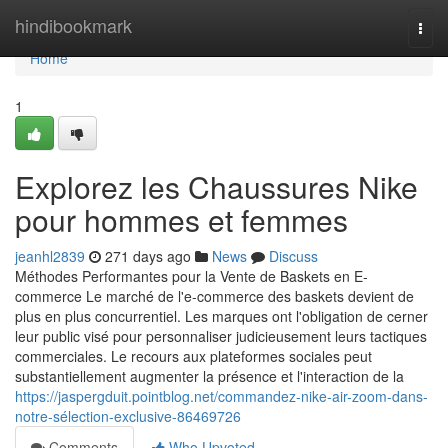
Home
hindibookmark
Togg
navi
Home
1
Explorez les Chaussures Nike
pour hommes et femmes
jeanhl2839
271 days ago
News
Discuss
Méthodes Performantes pour la Vente de Baskets en E-
commerce Le marché de l'e-commerce des baskets devient de
plus en plus concurrentiel. Les marques ont l'obligation de cerner
leur public visé pour personnaliser judicieusement leurs tactiques
commerciales. Le recours aux plateformes sociales peut
substantiellement augmenter la présence et l'interaction de la
https://jaspergduit.pointblog.net/commandez-nike-air-zoom-dans-
notre-sélection-exclusive-86469726
Comments
Who Upvoted