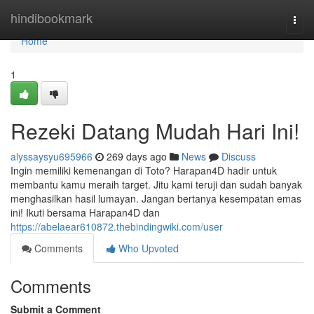
Home
hindibookmark
Togg
navi
Home
1
Rezeki Datang Mudah Hari Ini!
alyssaysyu695966
269 days ago
News
Discuss
Ingin memiliki kemenangan di Toto? Harapan4D hadir untuk
membantu kamu meraih target. Jitu kami teruji dan sudah banyak
menghasilkan hasil lumayan. Jangan bertanya kesempatan emas
ini! Ikuti bersama Harapan4D dan
https://abelaear610872.thebindingwiki.com/user
Comments
Who Upvoted
Comments
Submit a Comment