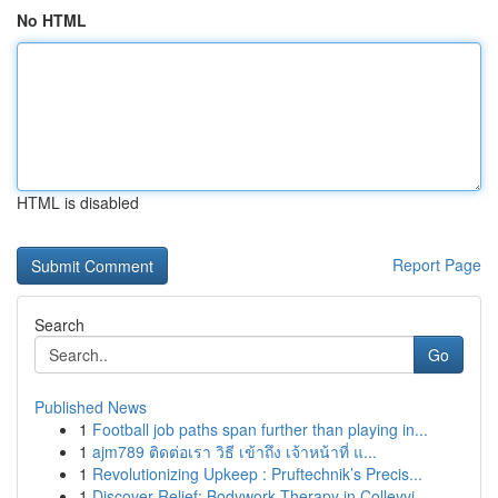
No HTML
HTML is disabled
Report Page
Search
Go
Published News
1
Football job paths span further than playing in...
1
ajm789 ติดต่อเรา วิธี เข้าถึง เจ้าหน้าที่ แ...
1
Revolutionizing Upkeep : Pruftechnik’s Precis...
1
Discover Relief: Bodywork Therapy in Colleyvi...