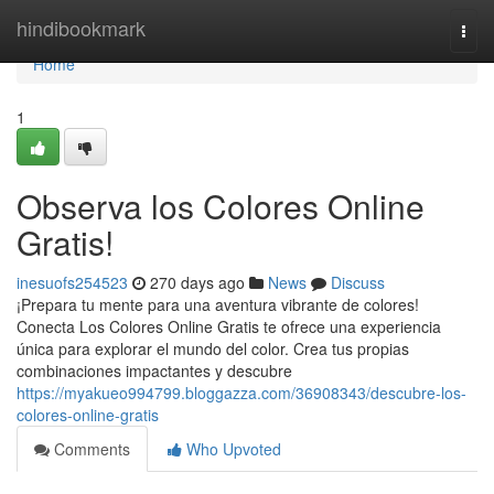
Home
hindibookmark
Togg
navi
Home
1
Observa los Colores Online
Gratis!
inesuofs254523
270 days ago
News
Discuss
¡Prepara tu mente para una aventura vibrante de colores!
Conecta Los Colores Online Gratis te ofrece una experiencia
única para explorar el mundo del color. Crea tus propias
combinaciones impactantes y descubre
https://myakueo994799.bloggazza.com/36908343/descubre-los-
colores-online-gratis
Comments
Who Upvoted