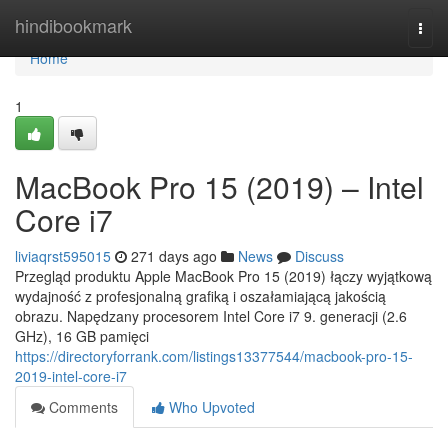
Home
hindibookmark
Togg
navi
Home
1
MacBook Pro 15 (2019) – Intel
Core i7
liviaqrst595015
271 days ago
News
Discuss
Przegląd produktu Apple MacBook Pro 15 (2019) łączy wyjątkową
wydajność z profesjonalną grafiką i oszałamiającą jakością
obrazu. Napędzany procesorem Intel Core i7 9. generacji (2.6
GHz), 16 GB pamięci
https://directoryforrank.com/listings13377544/macbook-pro-15-
2019-intel-core-i7
Comments
Who Upvoted