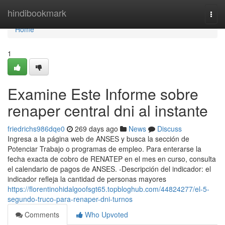
Home
hindibookmark
Togg
navi
Home
1
Examine Este Informe sobre
renaper central dni al instante
friedrichs986dqe0
269 days ago
News
Discuss
Ingresa a ​la página web de ANSES y busca la sección ⁢de
Potenciar Trabajo o programas de empleo. Para enterarse la
fecha exacta de cobro de ⁣RENATEP en el mes en curso, consulta
el calendario de ​pagos de ANSES. -Descripción del indicador: el
indicador refleja la cantidad de personas mayores
https://florentinohidalgoofsgt65.topbloghub.com/44824277/el-5-
segundo-truco-para-renaper-dni-turnos
Comments
Who Upvoted