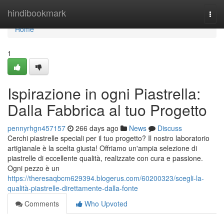
Home
hindibookmark
Togg
navi
Home
1
Ispirazione in ogni Piastrella:
Dalla Fabbrica al tuo Progetto
pennyrhgn457157
266 days ago
News
Discuss
Cerchi piastrelle speciali per il tuo progetto? Il nostro laboratorio
artigianale è la scelta giusta! Offriamo un'ampia selezione di
piastrelle di eccellente qualità, realizzate con cura e passione.
Ogni pezzo è un
https://theresaqbcm629394.blogerus.com/60200323/scegli-la-
qualità-piastrelle-direttamente-dalla-fonte
Comments
Who Upvoted