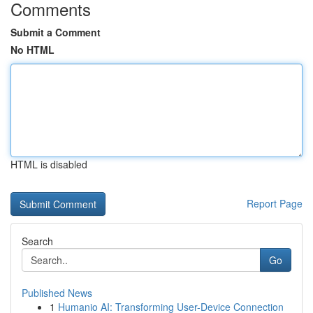
Comments
Submit a Comment
No HTML
HTML is disabled
Report Page
Search
Go
Published News
1
Humanio AI: Transforming User-Device Connection