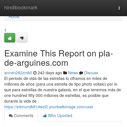
Home
hindibookmark
Togg
navi
Home
1
Examine This Report on pla-
de-arguines.com
annen282zmk0
242 days ago
News
Discuss
El periodo de vida de las estrellas lo ciframos en miles de
millones de años (para una estrella de tipo photo voltaic) por lo
que para estrellas de nuestra galaxia, en el que tenemos más de
one hundred fifty 000 millones de estrellas, es posible que
durante la vida de
https://edmundk814wzl2.yourkwikimage.com/user
Comments
Who Upvoted