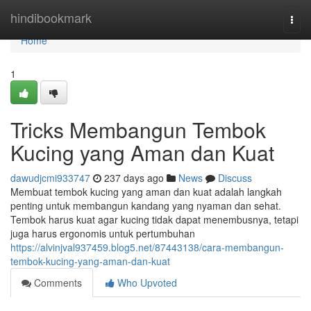
Home
hindibookmark
Togg
navi
Home
1
Tricks Membangun Tembok
Kucing yang Aman dan Kuat
dawudjcmi933747
237 days ago
News
Discuss
Membuat tembok kucing yang aman dan kuat adalah langkah
penting untuk membangun kandang yang nyaman dan sehat.
Tembok harus kuat agar kucing tidak dapat menembusnya, tetapi
juga harus ergonomis untuk pertumbuhan
https://alvinjval937459.blog5.net/87443138/cara-membangun-
tembok-kucing-yang-aman-dan-kuat
Comments
Who Upvoted