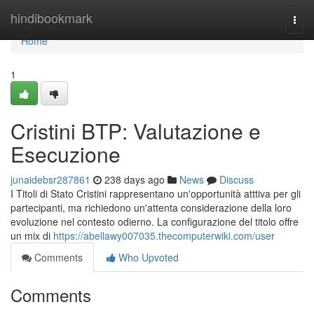
Home
hindibookmark
Togg
navi
Home
1
Cristini BTP: Valutazione e
Esecuzione
junaidebsr287861
238 days ago
News
Discuss
I Titoli di Stato Cristini rappresentano un'opportunità atttiva per gli
partecipanti, ma richiedono un'attenta considerazione della loro
evoluzione nel contesto odierno. La configurazione del titolo offre
un mix di
https://abellawy007035.thecomputerwiki.com/user
Comments
Who Upvoted
Comments