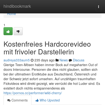
Home
hindibookmark
Togg
navi
Home
1
Kostenfreies Hardcorevideo
mit frivoler Darstellerin
audreya333aum5
235 days ago
News
Discuss
Gierige Teen-Mösen haben immer Bock auf megaharten Out of
doors Intercourse. Personen die dies nicht glauben, sollten sich
bei der ultimativen Erotiktube aus Deutschland, Österreich und
der Schweiz jetzt sofort umsehen. Auf unzähligen traumhaften
Fickvideos wird direkt gezeigt, wie verrückt die hot Luder sind. Es
existiert doch nichts entspannenderes als
https://pornos.cc/performer/wild-cherry/
Comments
Who Upvoted