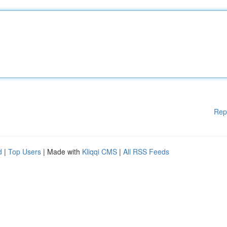
Rep
d
|
Top Users
| Made with
Kliqqi CMS
|
All RSS Feeds