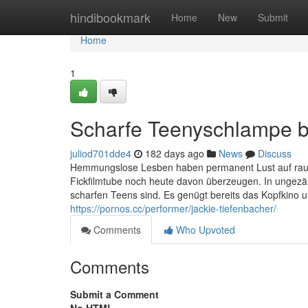
Home
hindibookmark
Home
New
Submit
Home
1
Scharfe Teenyschlampe 
juliod701dde4
182 days ago
News
Discuss
Hemmungslose Lesben haben permanent Lust auf raues 
Fickfilmtube noch heute davon überzeugen. In ungezäh
scharfen Teens sind. Es genügt bereits das Kopfkin
https://pornos.cc/performer/jackie-tiefenbacher/
Comments
Who Upvoted
Comments
Submit a Comment