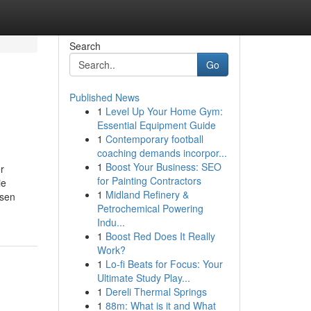
Search
Go
Published News
1
Level Up Your Home Gym:
Essential Equipment Guide
1
Contemporary football
coaching demands incorpor...
1
Boost Your Business: SEO
r
for Painting Contractors
ie
1
Midland Refinery &
osen
Petrochemical Powering
Indu...
1
Boost Red Does It Really
Work?
1
Lo-fi Beats for Focus: Your
Ultimate Study Play...
1
Dereli Thermal Springs
1
88m: What is it and What