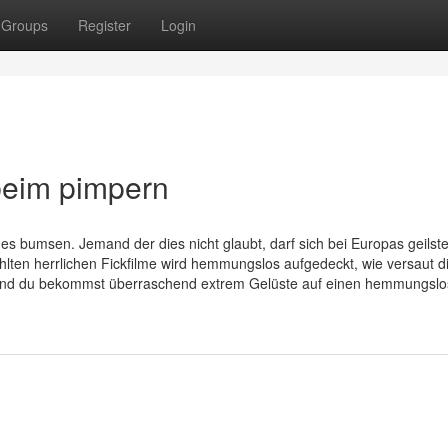
Groups
Register
Login
beim pimpern
bumsen. Jemand der dies nicht glaubt, darf sich bei Europas geilste
lten herrlichen Fickfilme wird hemmungslos aufgedeckt, wie versaut d
o und du bekommst überraschend extrem Gelüste auf einen hemmungsl