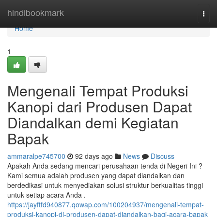
Home
hindibookmark
Togg
navi
Home
1
Mengenali Tempat Produksi
Kanopi dari Produsen Dapat
Diandalkan demi Kegiatan
Bapak
ammaralpe745700
92 days ago
News
Discuss
Apakah Anda sedang mencari perusahaan tenda di Negeri Ini ?
Kami semua adalah produsen yang dapat diandalkan dan
berdedikasi untuk menyediakan solusi struktur berkualitas tinggi
untuk setiap acara Anda .
https://jayftfd940877.qowap.com/100204937/mengenali-tempat-
produksi-kanopi-di-produsen-dapat-diandalkan-bagi-acara-bapak