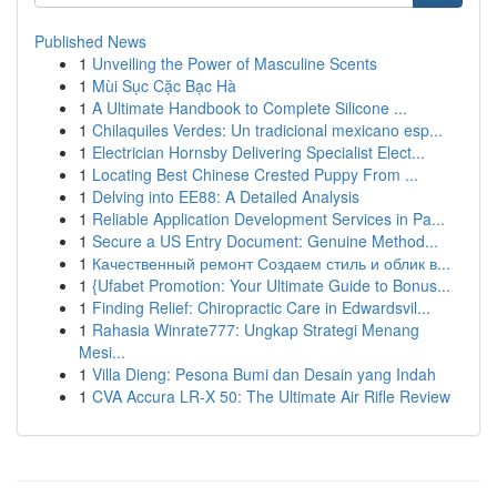
Published News
1
Unveiling the Power of Masculine Scents
1
Mùi Sục Cặc Bạc Hà
1
A Ultimate Handbook to Complete Silicone ...
1
Chilaquiles Verdes: Un tradicional mexicano esp...
1
Electrician Hornsby Delivering Specialist Elect...
1
Locating Best Chinese Crested Puppy From ...
1
Delving into EE88: A Detailed Analysis
1
Reliable Application Development Services in Pa...
1
Secure a US Entry Document: Genuine Method...
1
Качественный ремонт Создаем стиль и облик в...
1
{Ufabet Promotion: Your Ultimate Guide to Bonus...
1
Finding Relief: Chiropractic Care in Edwardsvil...
1
Rahasia Winrate777: Ungkap Strategi Menang
Mesi...
1
Villa Dieng: Pesona Bumi dan Desain yang Indah
1
CVA Accura LR-X 50: The Ultimate Air Rifle Review