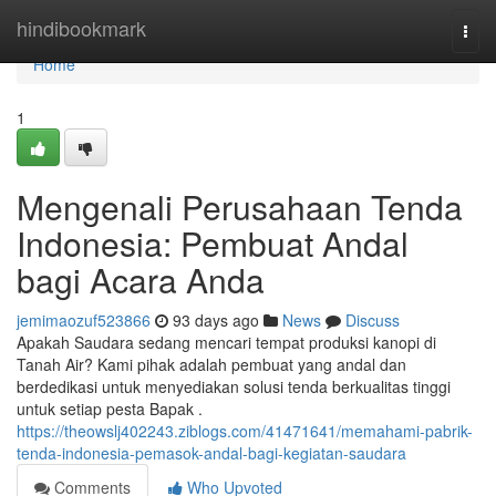
Home
hindibookmark
Togg
navi
Home
1
Mengenali Perusahaan Tenda
Indonesia: Pembuat Andal
bagi Acara Anda
jemimaozuf523866
93 days ago
News
Discuss
Apakah Saudara sedang mencari tempat produksi kanopi di
Tanah Air? Kami pihak adalah pembuat yang andal dan
berdedikasi untuk menyediakan solusi tenda berkualitas tinggi
untuk setiap pesta Bapak .
https://theowslj402243.ziblogs.com/41471641/memahami-pabrik-
tenda-indonesia-pemasok-andal-bagi-kegiatan-saudara
Comments
Who Upvoted