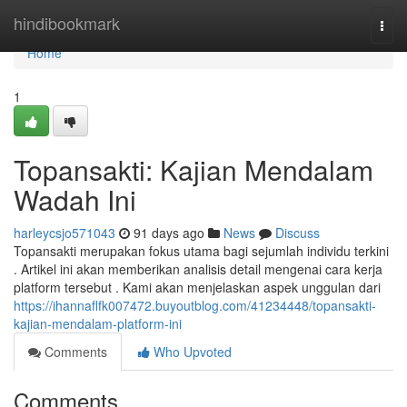
Home
hindibookmark
Togg
navi
Home
1
Topansakti: Kajian Mendalam
Wadah Ini
harleycsjo571043
91 days ago
News
Discuss
Topansakti merupakan fokus utama bagi sejumlah individu terkini
. Artikel ini akan memberikan analisis detail mengenai cara kerja
platform tersebut . Kami akan menjelaskan aspek unggulan dari
https://ihannaflfk007472.buyoutblog.com/41234448/topansakti-
kajian-mendalam-platform-ini
Comments
Who Upvoted
Comments