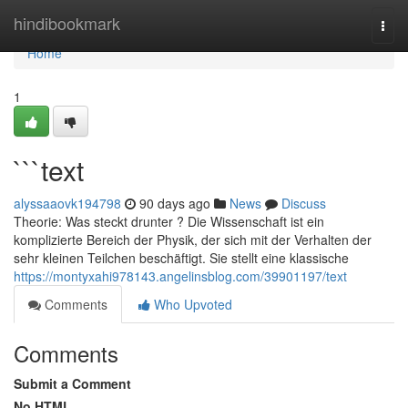
Home
hindibookmark
Togg
navi
Home
1
```text
alyssaaovk194798
90 days ago
News
Discuss
Theorie: Was steckt drunter ? Die Wissenschaft ist ein
komplizierte Bereich der Physik, der sich mit der Verhalten der
sehr kleinen Teilchen beschäftigt. Sie stellt eine klassische
https://montyxahi978143.angelinsblog.com/39901197/text
Comments
Who Upvoted
Comments
Submit a Comment
No HTML