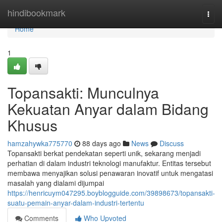
Home
hindibookmark
Togg
navi
Home
1
Topansakti: Munculnya
Kekuatan Anyar dalam Bidang
Khusus
hamzahywka775770
88 days ago
News
Discuss
Topansakti berkat pendekatan seperti unik, sekarang menjadi
perhatian di dalam industri teknologi manufaktur. Entitas tersebut
membawa menyajikan solusi penawaran inovatif untuk mengatasi
masalah yang dialami dijumpai
https://henricuym047295.boyblogguide.com/39898673/topansakti-
suatu-pemain-anyar-dalam-industri-tertentu
Comments
Who Upvoted