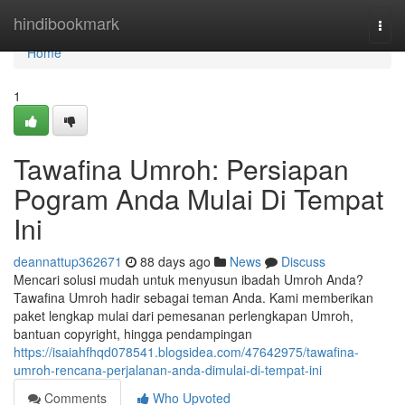
Home
hindibookmark
Togg
navi
Home
1
Tawafina Umroh: Persiapan
Pogram Anda Mulai Di Tempat
Ini
deannattup362671
88 days ago
News
Discuss
Mencari solusi mudah untuk menyusun ibadah Umroh Anda?
Tawafina Umroh hadir sebagai teman Anda. Kami memberikan
paket lengkap mulai dari pemesanan perlengkapan Umroh,
bantuan copyright, hingga pendampingan
https://isaiahfhqd078541.blogsidea.com/47642975/tawafina-
umroh-rencana-perjalanan-anda-dimulai-di-tempat-ini
Comments
Who Upvoted