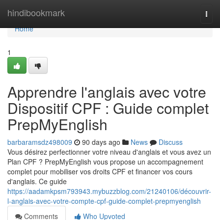
Home
hindibookmark
Togg
navi
Home
1
Apprendre l'anglais avec votre
Dispositif CPF : Guide complet
PrepMyEnglish
barbaramsdz498009
90 days ago
News
Discuss
Vous désirez perfectionner votre niveau d'anglais et vous avez un
Plan CPF ? PrepMyEnglish vous propose un accompagnement
complet pour mobiliser vos droits CPF et financer vos cours
d'anglais. Ce guide
https://aadamkpsm793943.mybuzzblog.com/21240106/découvrir-
l-anglais-avec-votre-compte-cpf-guide-complet-prepmyenglish
Comments
Who Upvoted