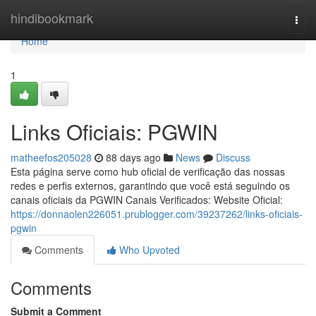
Home
hindibookmark
Togg
navi
Home
1
Links Oficiais: PGWIN
matheefos205028
88 days ago
News
Discuss
Esta página serve como hub oficial de verificação das nossas
redes e perfis externos, garantindo que você está seguindo os
canais oficiais da PGWIN Canais Verificados: Website Oficial:
https://donnaolen226051.prublogger.com/39237262/links-oficiais-
pgwin
Comments
Who Upvoted
Comments
Submit a Comment