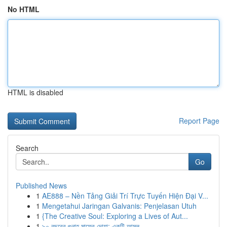
No HTML
HTML is disabled
Report Page
Search
Go
Published News
1
AE888 – Nền Tảng Giải Trí Trực Tuyến Hiện Đại V...
1
Mengetahui Jaringan Galvanis: Penjelasan Utuh
1
{The Creative Soul: Exploring a Lives of Aut...
1
৯০ বছরের গুনাহ মাফের দোয়া: একটি আমল