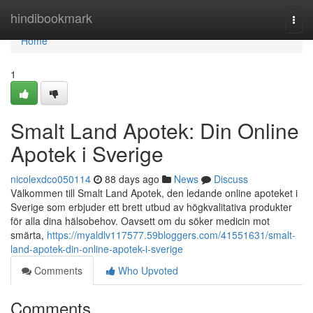
Home
hindibookmark
Togg
navi
Home
1
Smalt Land Apotek: Din Online
Apotek i Sverige
nicolexdco050114
88 days ago
News
Discuss
Välkommen till Smalt Land Apotek, den ledande online apoteket i
Sverige som erbjuder ett brett utbud av högkvalitativa produkter
för alla dina hälsobehov. Oavsett om du söker medicin mot
smärta,
https://myaldlv117577.59bloggers.com/41551631/smalt-
land-apotek-din-online-apotek-i-sverige
Comments
Who Upvoted
Comments