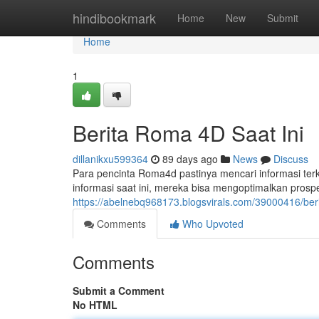
Home
hindibookmark
Home
New
Submit
Home
1
Berita Roma 4D Saat Ini
dillanikxu599364
89 days ago
News
Discuss
Para pencinta Roma4d pastinya mencari informasi te
informasi saat ini, mereka bisa mengoptimalkan pro
https://abelnebq968173.blogsvirals.com/39000416/ber
Comments
Who Upvoted
Comments
Submit a Comment
No HTML