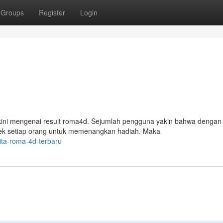
Groups
Register
Login
rkini mengenai result roma4d. Sejumlah pengguna yakin bahwa dengan
spek setiap orang untuk memenangkan hadiah. Maka
ita-roma-4d-terbaru