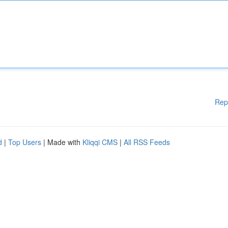
Rep
d
|
Top Users
| Made with
Kliqqi CMS
|
All RSS Feeds