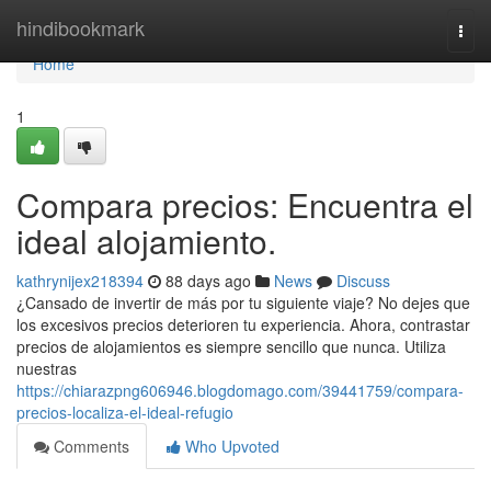
Home
hindibookmark
Togg
navi
Home
1
Compara precios: Encuentra el
ideal alojamiento.
kathrynijex218394
88 days ago
News
Discuss
¿Cansado de invertir de más por tu siguiente viaje? No dejes que
los excesivos precios deterioren tu experiencia. Ahora, contrastar
precios de alojamientos es siempre sencillo que nunca. Utiliza
nuestras
https://chiarazpng606946.blogdomago.com/39441759/compara-
precios-localiza-el-ideal-refugio
Comments
Who Upvoted