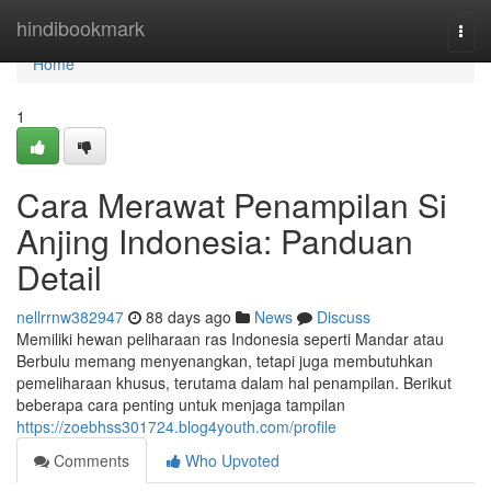
Home
hindibookmark
Togg
navi
Home
1
Cara Merawat Penampilan Si
Anjing Indonesia: Panduan
Detail
nellrrnw382947
88 days ago
News
Discuss
Memiliki hewan peliharaan ras Indonesia seperti Mandar atau
Berbulu memang menyenangkan, tetapi juga membutuhkan
pemeliharaan khusus, terutama dalam hal penampilan. Berikut
beberapa cara penting untuk menjaga tampilan
https://zoebhss301724.blog4youth.com/profile
Comments
Who Upvoted