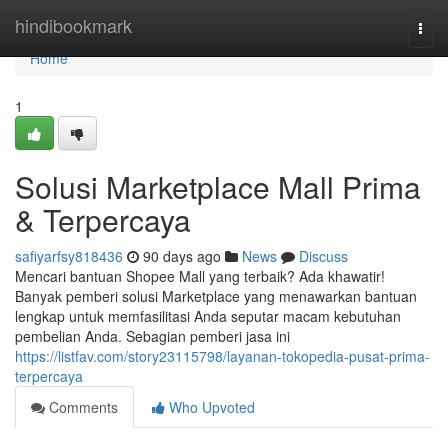
Home
hindibookmark
Togg
navi
Home
1
Solusi Marketplace Mall Prima
& Terpercaya
safiyarfsy818436
90 days ago
News
Discuss
Mencari bantuan Shopee Mall yang terbaik? Ada khawatir!
Banyak pemberi solusi Marketplace yang menawarkan bantuan
lengkap untuk memfasilitasi Anda seputar macam kebutuhan
pembelian Anda. Sebagian pemberi jasa ini
https://listfav.com/story23115798/layanan-tokopedia-pusat-prima-
terpercaya
Comments
Who Upvoted