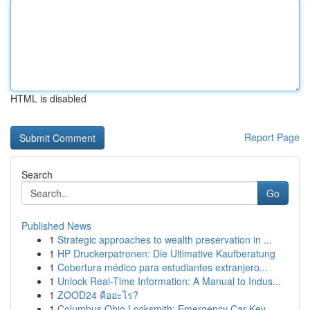
HTML is disabled
Report Page
Search
Go
Published News
1
Strategic approaches to wealth preservation in ...
1
HP Druckerpatronen: Die Ultimative Kaufberatung
1
Cobertura médico para estudiantes extranjero...
1
Unlock Real-Time Information: A Manual to Indus...
1
ZOOD24 คืออะไร?
1
Columbus Ohio Locksmith: Emergency Car Key