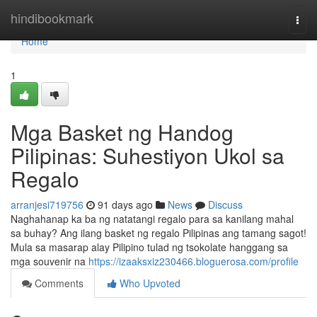
Home
hindibookmark
Togg
navi
Home
1
Mga Basket ng Handog
Pilipinas: Suhestiyon Ukol sa
Regalo
arranjesi719756
91 days ago
News
Discuss
Naghahanap ka ba ng natatangi regalo para sa kanilang mahal
sa buhay? Ang ilang basket ng regalo Pilipinas ang tamang sagot!
Mula sa masarap alay Pilipino tulad ng tsokolate hanggang sa
mga souvenir na
https://izaaksxiz230466.bloguerosa.com/profile
Comments
Who Upvoted