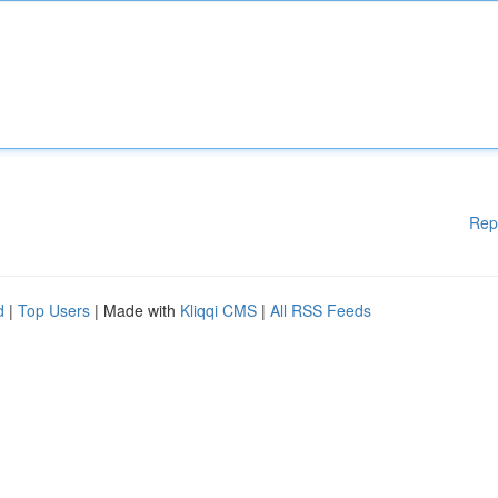
Rep
d
|
Top Users
| Made with
Kliqqi CMS
|
All RSS Feeds