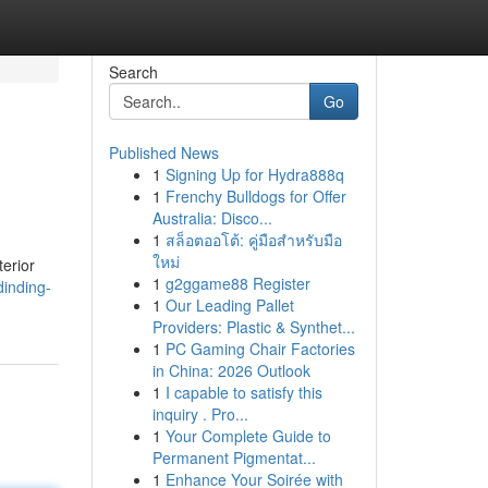
Search
Go
Published News
1
Signing Up for Hydra888q
1
Frenchy Bulldogs for Offer
Australia: Disco...
1
สล็อตออโต้: คู่มือสำหรับมือ
ใหม่
erior
1
g2ggame88 Register
dinding-
1
Our Leading Pallet
Providers: Plastic & Synthet...
1
PC Gaming Chair Factories
in China: 2026 Outlook
1
I capable to satisfy this
inquiry . Pro...
1
Your Complete Guide to
Permanent Pigmentat...
1
Enhance Your Soirée with