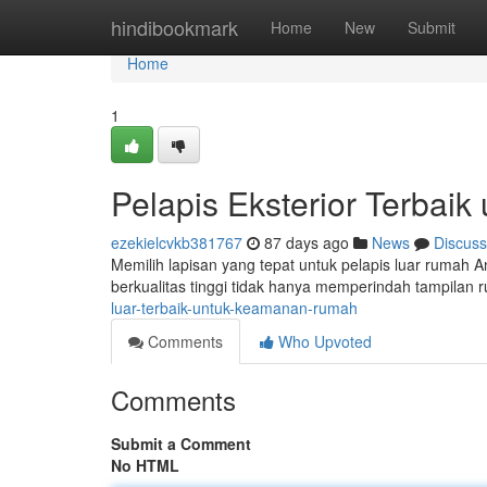
Home
hindibookmark
Home
New
Submit
Home
1
Pelapis Eksterior Terbai
ezekielcvkb381767
87 days ago
News
Discuss
Memilih lapisan yang tepat untuk pelapis luar rumah A
berkualitas tinggi tidak hanya memperindah tampilan 
luar-terbaik-untuk-keamanan-rumah
Comments
Who Upvoted
Comments
Submit a Comment
No HTML