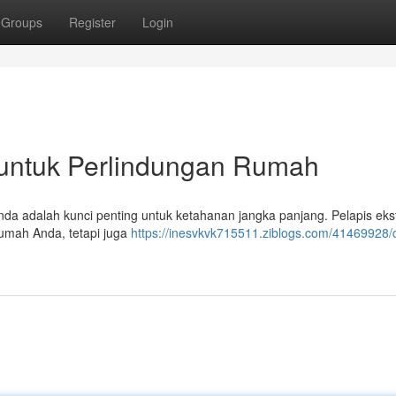
Groups
Register
Login
k untuk Perlindungan Rumah
nda adalah kunci penting untuk ketahanan jangka panjang. Pelapis ekst
rumah Anda, tetapi juga
https://inesvkvk715511.ziblogs.com/41469928/