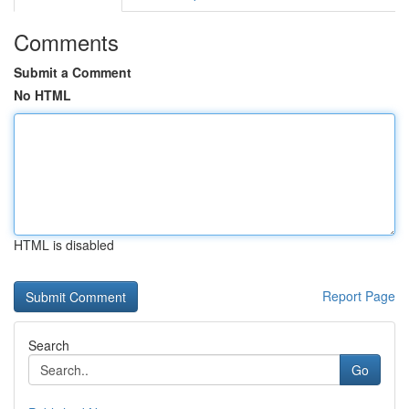
Comments
Submit a Comment
No HTML
HTML is disabled
Report Page
Search
Go