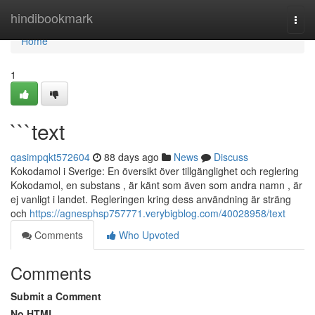
Home
hindibookmark
Togg
navi
Home
1
```text
qasimpqkt572604
88 days ago
News
Discuss
Kokodamol i Sverige: En översikt över tillgänglighet och reglering
Kokodamol, en substans , är känt som även som andra namn , är
ej vanligt i landet. Regleringen kring dess användning är sträng
och
https://agnesphsp757771.verybigblog.com/40028958/text
Comments
Who Upvoted
Comments
Submit a Comment
No HTML