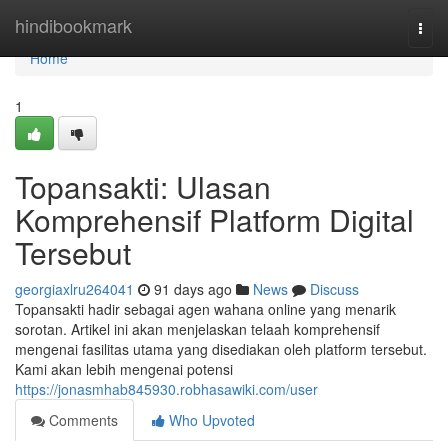
Home
hindibookmark
Togg
navi
Home
1
Topansakti: Ulasan
Komprehensif Platform Digital
Tersebut
georgiaxlru264041
91 days ago
News
Discuss
Topansakti hadir sebagai agen wahana online yang menarik
sorotan. Artikel ini akan menjelaskan telaah komprehensif
mengenai fasilitas utama yang disediakan oleh platform tersebut.
Kami akan lebih mengenai potensi
https://jonasmhab845930.robhasawiki.com/user
Comments
Who Upvoted