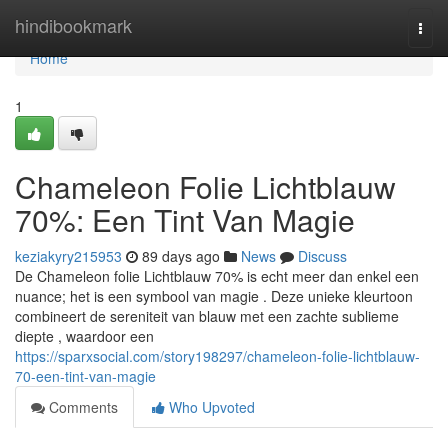
Home
hindibookmark
Togg
navi
Home
1
Chameleon Folie Lichtblauw
70%: Een Tint Van Magie
keziakyry215953
89 days ago
News
Discuss
De Chameleon folie Lichtblauw 70% is echt meer dan enkel een
nuance; het is een symbool van magie . Deze unieke kleurtoon
combineert de sereniteit van blauw met een zachte sublieme
diepte , waardoor een
https://sparxsocial.com/story198297/chameleon-folie-lichtblauw-
70-een-tint-van-magie
Comments
Who Upvoted