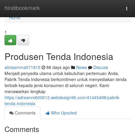
Home
hindibookmark
Togg
navi
Home
1
Produsen Tenda Indonesia
aliviasmma571815
88 days ago
News
Discuss
Menjadi penyedia utama untuk kebutuhan pertemuan Anda,
Pabrik Tenda Indonesia berkomitmen untuk menyediakan tenda
terbaik kepada jenis konsumen di seluruh negeri. Kami
menawarkan lengkap
https://adrearvxi600612.webdesign96.com/41445498/pabrik-
tenda-indonesia
Comments
Who Upvoted
Comments