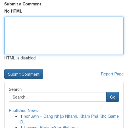
Submit a Comment
No HTML
HTML is disabled
Report Page
Search
Go
Published News
1
nohuwin – Đăng Nhập Nhanh, Khám Phá Kho Game
Đ...
1
Uncover PrayersStar Platform