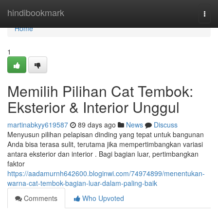
Home
hindibookmark
Togg
navi
Home
1
Memilih Pilihan Cat Tembok:
Eksterior & Interior Unggul
martinabkyy619587
89 days ago
News
Discuss
Menyusun pilihan pelapisan dinding yang tepat untuk bangunan
Anda bisa terasa sulit, terutama jika mempertimbangkan variasi
antara eksterior dan interior . Bagi bagian luar, pertimbangkan
faktor
https://aadamurnh642600.bloginwi.com/74974899/menentukan-
warna-cat-tembok-bagian-luar-dalam-paling-baik
Comments
Who Upvoted